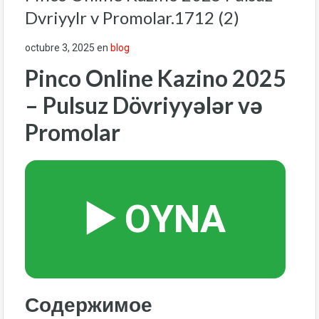
Dvriyylr v Promolar.1712 (2)
octubre 3, 2025
en
blog
Pinco Online Kazino 2025
– Pulsuz Dövriyyələr və
Promolar
▶️ OYNA
Содержимое