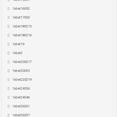
1xbet16032
1xbet17033
1xbet180215
1xbet180216
1xbet19
1xbet2
1xbet200217
1xbet20035
1xbet220219
1xbet24036
1xbet24046
1xbet26031
1xbet26037