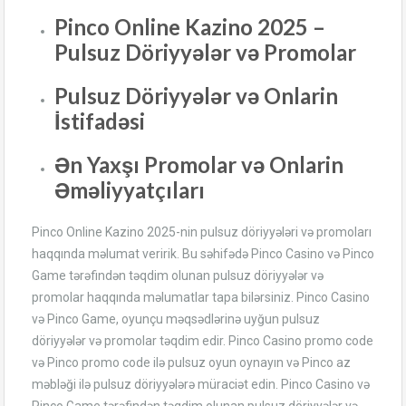
Pinco Online Kazino 2025 –
Pulsuz Döriyyələr və Promolar
Pulsuz Döriyyələr və Onlarin
İstifadəsi
Ən Yaxşı Promolar və Onlarin
Əməliyyatçıları
Pinco Online Kazino 2025-nin pulsuz döriyyələri və promoları
haqqında məlumat veririk. Bu səhifədə Pinco Casino və Pinco
Game tərəfindən təqdim olunan pulsuz döriyyələr və
promolar haqqında məlumatlar tapa bilərsiniz. Pinco Casino
və Pinco Game, oyunçu məqsədlərinə uyğun pulsuz
döriyyələr və promolar təqdim edir. Pinco Casino promo code
və Pinco promo code ilə pulsuz oyun oynayın və Pinco az
məbləği ilə pulsuz döriyyələrə müraciət edin. Pinco Casino və