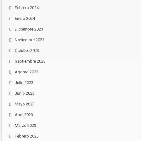
Febrero 2024
Enero 2024
Diciembre 2023
Noviembre 2023
Octubre 2023
Septiembre 2023
Agosto 2023
Julio 2023
Junio 2023
Mayo 2023
Abril 2023
Marzo 2023
Febrero 2023