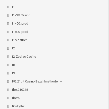
11
11-NV Casino
11400_prod
11800_prod
11Mostbet
12
12-Zodiac Casino
18
19
192 21bit Casino Bezahlmethoden –
1bet210218
1bet5
1GullyBet