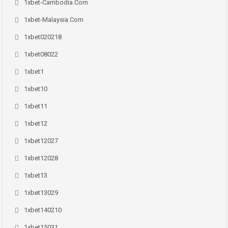
1xbet-Cambodia.com
1xbet-Malaysia.com
1xbet020218
1xbet08022
1xbet1
1xbet10
1xbet11
1xbet12
1xbet12027
1xbet12028
1xbet13
1xbet13029
1xbet140210
1xbet15031