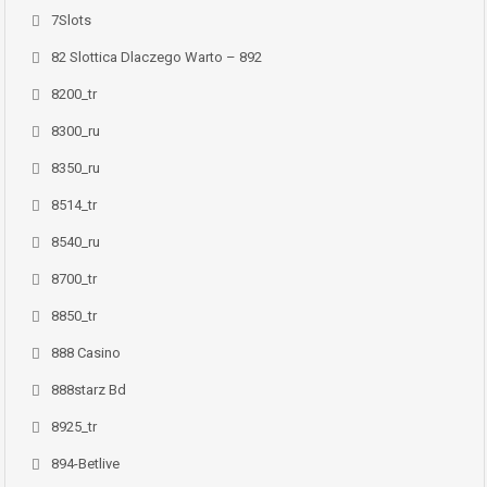
7Slots
82 Slottica Dlaczego Warto – 892
8200_tr
8300_ru
8350_ru
8514_tr
8540_ru
8700_tr
8850_tr
888 Casino
888starz Bd
8925_tr
894-Betlive