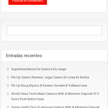
Entradas recientes
Superintendencia De Casinos De Juego
Pin-Up Casino Reviews: Jugar Casino En Línea En Bolivia
Pin Up Вход Играть В Казино Онлайн В Узбекистане
World Class Tools Make Casinos With A Minimum Deposit Of 5
Euros Push Button Easy
Super Useful Tips To Improve Casinos With A Minimum Deposit