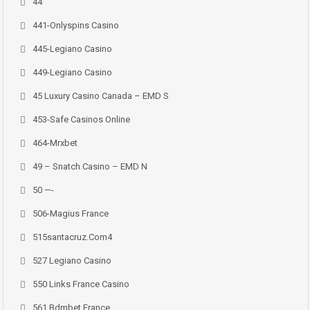
44
441-Onlyspins Casino
445-Legiano Casino
449-Legiano Casino
45 Luxury Casino Canada – EMD S
453-Safe Casinos Online
464-Mrxbet
49 – Snatch Casino – EMD N
50 —-
506-Magius France
515santacruz.com4
527 Legiano Casino
550 Links France Casino
561 Bdmbet France