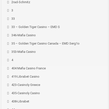
2rad-Schmitz
3
33
33 – Golden Tiger Casino – EMD S
346-Mafia Casino
35 – Golden Tiger Casino Canada – EMD Serg1o
353-Mafia Casino
4
404 Mafia Casino France
419 Librabet Casino
423-Casinoly Greece
435-Casinoly Casino
438-Librabet