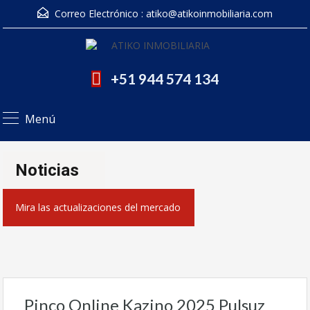
Correo Electrónico :
atiko@atikoinmobiliaria.com
+51 944 574 134
Menú
Noticias
Mira las actualizaciones del mercado
Pinco Online Kazino 2025 Pulsuz