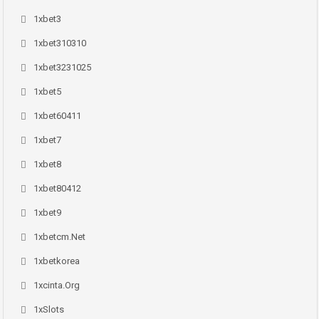
1xbet3
1xbet310310
1xbet3231025
1xbet5
1xbet60411
1xbet7
1xbet8
1xbet80412
1xbet9
1xbetcm.net
1xbetkorea
1xcinta.org
1xSlots