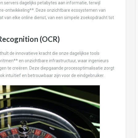
 servers dagelijks petabytes aan informatie, terwijl
are-ontwikkeling**. Deze onzichtbare ecosystemen van
 van elke online dienst, van een simpele zoekopdracht tot
 Recognition (OCR)
hult de innovatieve kracht die onze dagelijkse tools
oritmen** en onzichtbare infrastructuur, waar ingenieurs
en te creëren. Deze diepgaande procesoptimalisatie zorgt
ook intuïtief en betrouwbaar zijn voor de eindgebruiker.