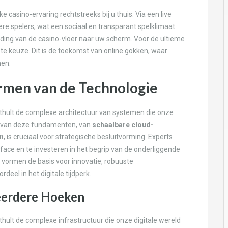
 casino-ervaring rechtstreeks bij u thuis. Via een live
re spelers, wat een sociaal en transparant spelklimaat
ding van de casino-vloer naar uw scherm. Voor de ultieme
te keuze. Dit is de toekomst van online gokken, waar
men.
ermen van de Technologie
nthult de complexe architectuur van systemen die onze
en van deze fundamenten, van
schaalbare cloud-
n
, is cruciaal voor strategische besluitvorming. Experts
face en te investeren in het begrip van de onderliggende
n vormen de basis voor innovatie, robuuste
eel in het digitale tijdperk.
eerdere Hoeken
hult de complexe infrastructuur die onze digitale wereld