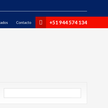
¿Quieres Vender?
Proyectos Realizados
Contacto
+51 944 574 134
zados
Contacto