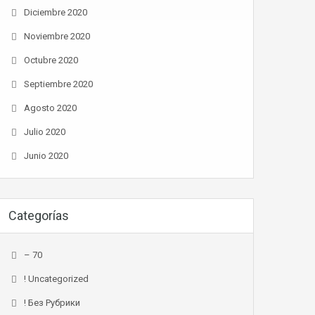
Diciembre 2020
Noviembre 2020
Octubre 2020
Septiembre 2020
Agosto 2020
Julio 2020
Junio 2020
Categorías
– 70
! Uncategorized
! Без Рубрики