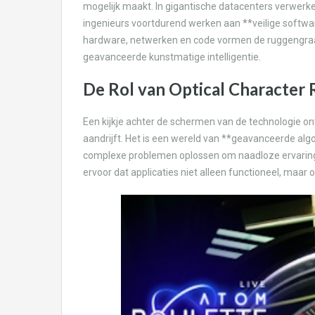
mogelijk maakt. In gigantische datacenters verwerken
ingenieurs voortdurend werken aan **veilige softw
hardware, netwerken en code vormen de ruggengraat
geavanceerde kunstmatige intelligentie.
De Rol van Optical Character
Een kijkje achter de schermen van de technologie ont
aandrijft. Het is een wereld van **geavanceerde alg
complexe problemen oplossen om naadloze ervaring
ervoor dat applicaties niet alleen functioneel, maar 