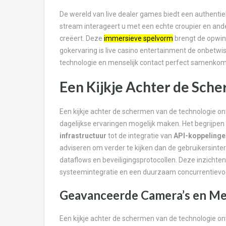
De wereld van live dealer games biedt een authentieke
stream interageert u met een echte croupier en ande
creëert. Deze
immersieve spelvorm
brengt de opwin
gokervaring is live casino entertainment de onbetwis
technologie en menselijk contact perfect samenko
Een Kijkje Achter de Sch
Een kijkje achter de schermen van de technologie o
dagelijkse ervaringen mogelijk maken. Het begrijp
infrastructuur
tot de integratie van
API-koppelinge
adviseren om verder te kijken dan de gebruikersinter
dataflows en beveiligingsprotocollen. Deze inzichte
systeemintegratie en een duurzaam concurrentievoord
Geavanceerde Camera’s en M
Een kijkje achter de schermen van de technologie ont