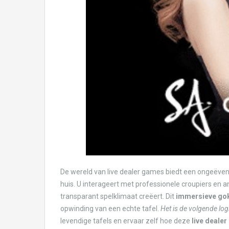
De wereld van live dealer games biedt een ongeëven
huis. U interageert met professionele croupiers en a
transparant spelklimaat creëert. Dit
immersieve go
opwinding van een echte tafel.
Het is de volgende log
levendige tafels en ervaar zelf hoe deze
live deale