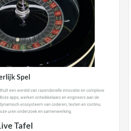
rlijk Spel
nthult een wereld van razendsnelle innovatie en complexe
adloze apps, werken ontwikkelaars en engineers aan de
n dynamisch ecosysteem van coderen, testen en continu
talloze uren onderzoek en samenwerking.
ive Tafel