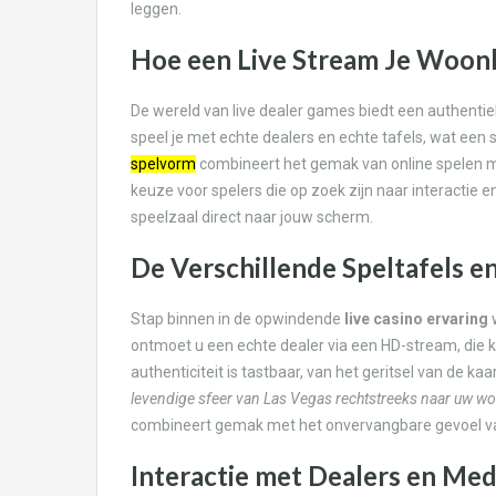
leggen.
Hoe een Live Stream Je Woon
De wereld van live dealer games biedt een authentiek
speel je met echte dealers en echte tafels, wat een 
spelvorm
combineert het gemak van online spelen me
keuze voor spelers die op zoek zijn naar interactie 
speelzaal direct naar jouw scherm.
De Verschillende Speltafels e
Stap binnen in de opwindende
live casino ervaring
w
ontmoet u een echte dealer via een HD-stream, die ka
authenticiteit is tastbaar, van het geritsel van de kaa
levendige sfeer van Las Vegas rechtstreeks naar uw w
combineert gemak met het onvervangbare gevoel v
Interactie met Dealers en Me