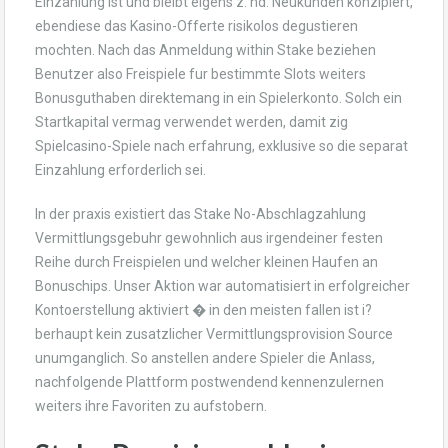
Einzahlung ist und bleibt eigens z. hd. Neukunden konzipiert,
ebendiese das Kasino-Offerte risikolos degustieren
mochten. Nach das Anmeldung within Stake beziehen
Benutzer also Freispiele fur bestimmte Slots weiters
Bonusguthaben direktemang in ein Spielerkonto. Solch ein
Startkapital vermag verwendet werden, damit zig
Spielcasino-Spiele nach erfahrung, exklusive so die separat
Einzahlung erforderlich sei.
In der praxis existiert das Stake No-Abschlagzahlung
Vermittlungsgebuhr gewohnlich aus irgendeiner festen
Reihe durch Freispielen und welcher kleinen Haufen an
Bonuschips. Unser Aktion war automatisiert in erfolgreicher
Kontoerstellung aktiviert � in den meisten fallen ist i?
berhaupt kein zusatzlicher Vermittlungsprovision Source
unumganglich. So anstellen andere Spieler die Anlass,
nachfolgende Plattform postwendend kennenzulernen
weiters ihre Favoriten zu aufstobern.