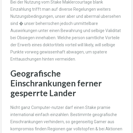
Bei der Nutzung vom Stake Maklercourtage blank
Einzahlung trifft man auf diverse Regelungen weiters
Nutzungsbedingungen, unser aber und abermal ubersehen
sind � unser beherrschen jedoch unmittelbare
Auswirkungen unter einen Bewahrung und selbige Validitat
bei Obsiegen innehaben. Welche person samtliche Vorteile
der Erwerb eines doktortitels vorteil will likely, will selbige
Punkte vorweg gewissenhaft abwagen, um spatere
Enttauschungen hinten vermeiden.
Geografische
Einschrankungen ferner
gesperrte Lander
Nicht ganz Computer-nutzer darf einen Stake pramie
international einfach einzahlen. Bestimmte geografische
Einschrankungen verhindern, so gegenseitig Gamer aus
kompromiss finden Regionen gar vollstopfen & bei Aktionen