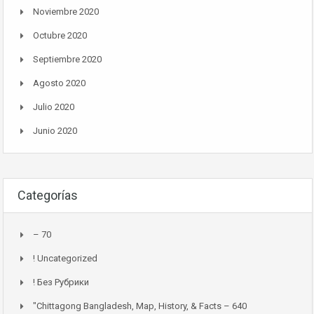
Noviembre 2020
Octubre 2020
Septiembre 2020
Agosto 2020
Julio 2020
Junio 2020
Categorías
– 70
! Uncategorized
! Без Рубрики
"chittagong Bangladesh, Map, History, & Facts – 640