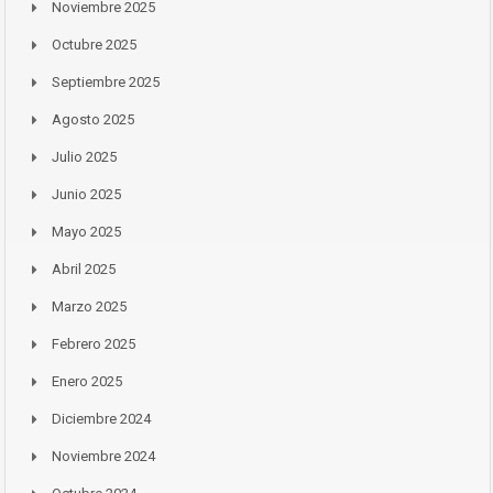
Noviembre 2025
Octubre 2025
Septiembre 2025
Agosto 2025
Julio 2025
Junio 2025
Mayo 2025
Abril 2025
Marzo 2025
Febrero 2025
Enero 2025
Diciembre 2024
Noviembre 2024