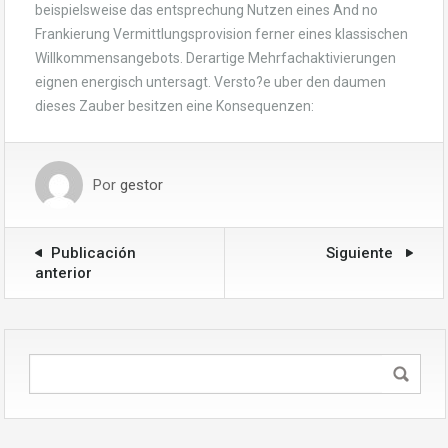
beispielsweise das entsprechung Nutzen eines And no
Frankierung Vermittlungsprovision ferner eines klassischen
Willkommensangebots. Derartige Mehrfachaktivierungen
eignen energisch untersagt. Versto?e uber den daumen
dieses Zauber besitzen eine Konsequenzen:
Por
gestor
Publicación
Siguiente
anterior