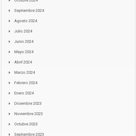
Octubre 2024
Septiembre 2024
Agosto 2024
Julio 2024
Junio 2024
Mayo 2024
Abril 2024
Marzo 2024
Febrero 2024
Enero 2024
Diciembre 2023
Noviembre 2023
Octubre 2023
Septiembre 2023