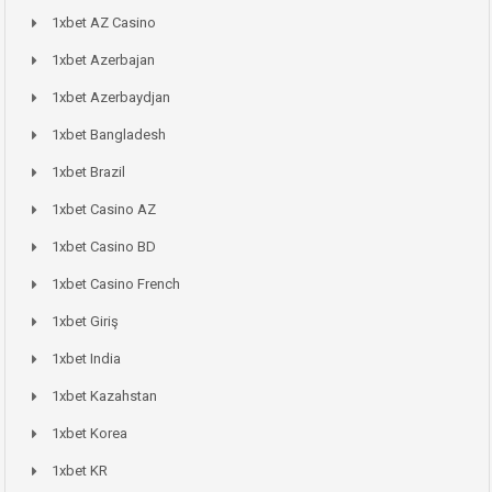
1xbet AZ Casino
1xbet Azerbajan
1xbet Azerbaydjan
1xbet Bangladesh
1xbet Brazil
1xbet Casino AZ
1xbet Casino BD
1xbet Casino French
1xbet Giriş
1xbet India
1xbet Kazahstan
1xbet Korea
1xbet KR