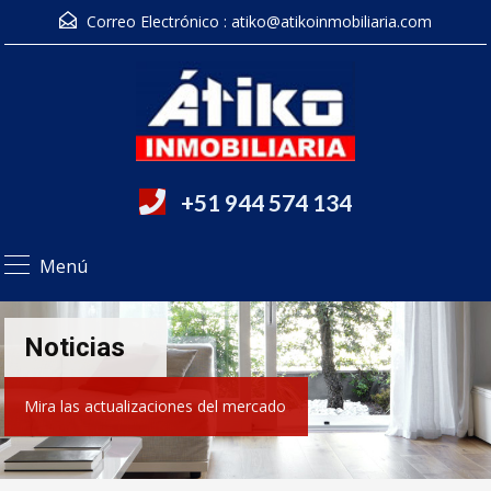
Correo Electrónico :
atiko@atikoinmobiliaria.com
+51 944 574 134
Menú
Noticias
Mira las actualizaciones del mercado