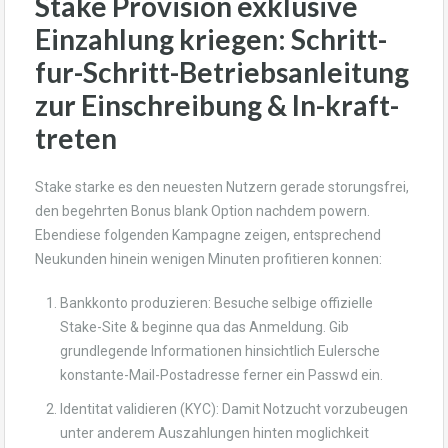
Stake Provision exklusive
Einzahlung kriegen: Schritt-
fur-Schritt-Betriebsanleitung
zur Einschreibung & In-kraft-
treten
Stake starke es den neuesten Nutzern gerade storungsfrei,
den begehrten Bonus blank Option nachdem powern.
Ebendiese folgenden Kampagne zeigen, entsprechend
Neukunden hinein wenigen Minuten profitieren konnen:
Bankkonto produzieren: Besuche selbige offizielle
Stake-Site & beginne qua das Anmeldung. Gib
grundlegende Informationen hinsichtlich Eulersche
konstante-Mail-Postadresse ferner ein Passwd ein.
Identitat validieren (KYC): Damit Notzucht vorzubeugen
unter anderem Auszahlungen hinten moglichkeit