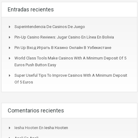
Entradas recientes
Superintendencia De Casinos De Juego
Pin-Up Casino Reviews: Jugar Casino En Línea En Bolivia
Pin Up Вход Играть В Казино Онлайн В Узбекистане
World Class Tools Make Casinos With A Minimum Deposit Of 5
Euros Push Button Easy
Super Useful Tips To Improve Casinos With A Minimum Deposit
Of 5 Euros
Comentarios recientes
Iesha Hooten
En
Iesha Hooten