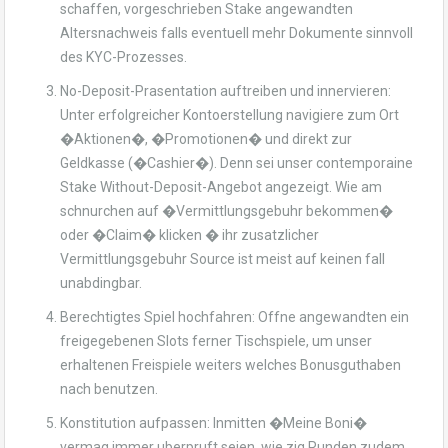
schaffen, vorgeschrieben Stake angewandten
Altersnachweis falls eventuell mehr Dokumente sinnvoll
des KYC-Prozesses.
No-Deposit-Prasentation auftreiben und innervieren:
Unter erfolgreicher Kontoerstellung navigiere zum Ort
�Aktionen�, �Promotionen� und direkt zur
Geldkasse (�Cashier�). Denn sei unser contemporaine
Stake Without-Deposit-Angebot angezeigt. Wie am
schnurchen auf �Vermittlungsgebuhr bekommen�
oder �Claim� klicken � ihr zusatzlicher
Vermittlungsgebuhr Source ist meist auf keinen fall
unabdingbar.
Berechtigtes Spiel hochfahren: Offne angewandten ein
freigegebenen Slots ferner Tischspiele, um unser
erhaltenen Freispiele weiters welches Bonusguthaben
nach benutzen.
Konstitution aufpassen: Inmitten �Meine Boni�
vermag immer uberpruft seien, wie zig Runden zudem